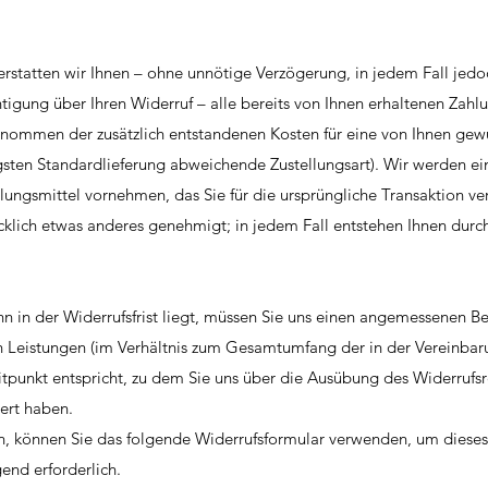
erstatten wir Ihnen – ohne unnötige Verzögerung, in jedem Fall jed
igung über Ihren Widerruf – alle bereits von Ihnen erhaltenen Zahl
genommen der zusätzlich entstandenen Kosten für eine von Ihnen ge
sten Standardlieferung abweichende Zustellungsart). Wir werden ei
lungsmittel vornehmen, das Sie für die ursprüngliche Transaktion v
cklich etwas anderes genehmigt; in jedem Fall entstehen Ihnen durc
in der Widerrufsfrist liegt, müssen Sie uns einen angemessenen Be
en Leistungen (im Verhältnis zum Gesamtumfang der in der Vereinba
punkt entspricht, zu dem Sie uns über die Ausübung des Widerrufsr
ert haben.
en, können Sie das folgende Widerrufsformular verwenden, um dieses
end erforderlich.