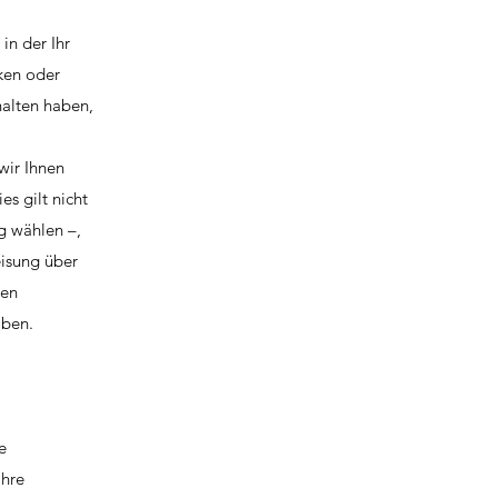
in der Ihr
ken oder
halten haben,
wir Ihnen
s gilt nicht
g wählen –,
eisung über
den
aben.
e
Ihre