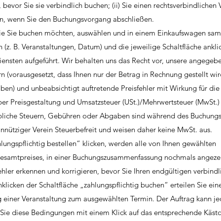
, bevor Sie sie verbindlich buchen; (ii) Sie einen rechtsverbindlichen 
en, wenn Sie den Buchungsvorgang abschließen.
 die Sie buchen möchten, auswählen und in einem Einkaufswagen sa
 (z. B. Veranstaltungen, Datum) und die jeweilige Schaltfläche ankli
Diensten aufgeführt. Wir behalten uns das Recht vor, unsere angegeb
rn (vorausgesetzt, dass Ihnen nur der Betrag in Rechnung gestellt wi
en) und unbeabsichtigt auftretende Preisfehler mit Wirkung für die 
ber Preisgestaltung und Umsatzsteuer (USt.)/Mehrwertsteuer (MwSt.
liche Steuern, Gebühren oder Abgaben sind während des Buchungs
innütziger Verein Steuerbefreit und weisen daher keine MwSt. aus.
ahlungspflichtig bestellen“ klicken, werden alle von Ihnen gewählten
 Gesamtpreises, in einer Buchungszusammenfassung nochmals angezei
ler erkennen und korrigieren, bevor Sie Ihren endgültigen verbindl
klicken der Schaltfläche „zahlungspflichtig buchen“ erteilen Sie ein
g einer Veranstaltung zum ausgewählten Termin. Der Auftrag kann je
n Sie diese Bedingungen mit einem Klick auf das entsprechende Käst