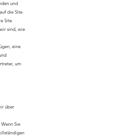
anden und
auf die Site
e Site
wir sind, wie
fügen, eine
 und
rtreter, um
ir über
g. Wenn Sie
ollständigen