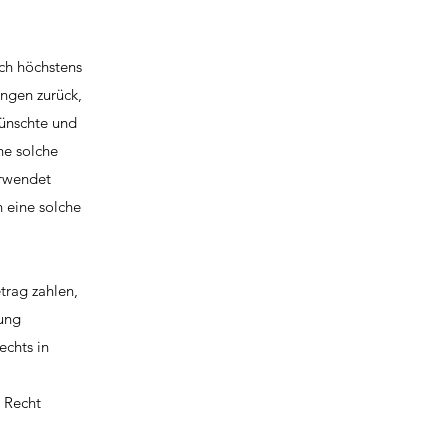
och höchstens
ungen zurück,
wünschte und
ne solche
erwendet
h eine solche
trag zahlen,
rung
echts in
 Recht