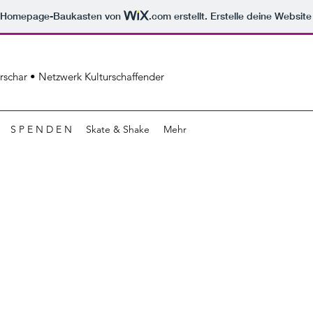
m Homepage-Baukasten von
.com
erstellt. Erstelle deine Websit
erschar • Netzwerk Kulturschaffender
S P E N D E N
Skate & Shake
Mehr