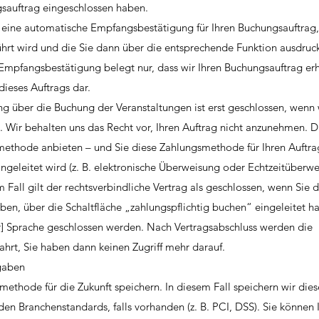
gsauftrag eingeschlossen haben.
 eine automatische Empfangsbestätigung für Ihren Buchungsauftrag, 
hrt wird und die Sie dann über die entsprechende Funktion ausdruc
Empfangsbestätigung belegt nur, dass wir Ihren Buchungsauftrag er
dieses Auftrags dar.
ung über die Buchung der Veranstaltungen ist erst geschlossen, wenn 
 Wir behalten uns das Recht vor, Ihren Auftrag nicht anzunehmen. Die
smethode anbieten – und Sie diese Zahlungsmethode für Ihren Auftra
ingeleitet wird (z. B. elektronische Überweisung oder Echtzeitüberw
m Fall gilt der rechtsverbindliche Vertrag als geschlossen, wenn Sie 
n, über die Schaltfläche „zahlungspflichtig buchen“ eingeleitet h
er] Sprache geschlossen werden. Nach Vertragsabschluss werden die
hrt, Sie haben dann keinen Zugriff mehr darauf.
gaben
ethode für die Zukunft speichern. In diesem Fall speichern wir dies
 Branchenstandards, falls vorhanden (z. B. PCI, DSS). Sie können 