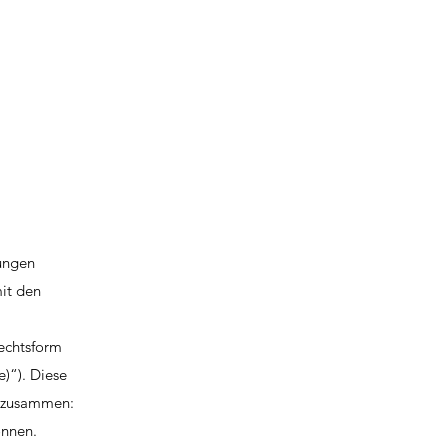
dungen
it den
Rechtsform
)“). Diese
 (zusammen:
önnen.