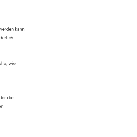
t werden kann
derlich
lle, wie
der die
en