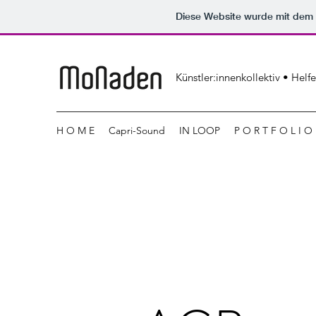
Diese Website wurde mit de
Künstler:innenkollektiv • Helf
H O M E
Capri-Sound
IN LOOP
P O R T F O L I O