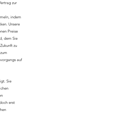
Vertrag zur
mmeln, indem
cken. Unsere
enen Preise
rd, dem Sie
Zukunft zu
) zum
vorgangs auf
gt. Sie
ichen
en
doch erst
chen